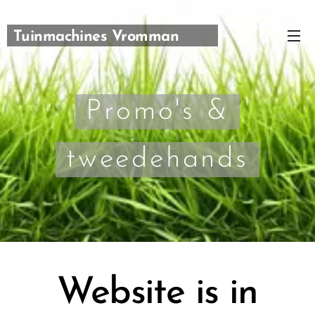
Tuinmachines Vromman
Carl
Promo's &
tweedehands
Website is in