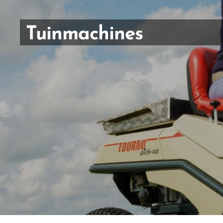
Tuinmachines
Vromman
Carl