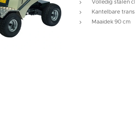
Volledig stalen c
Kantelbare tran
Maaidek 90 cm