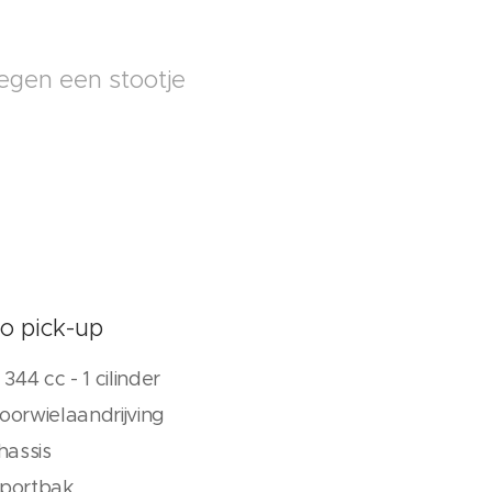
tegen een stootje
o pick-up
344 cc - 1 cilinder
oorwielaandrijving
hassis
sportbak