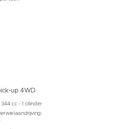
pick-up 4WD
344 cc - 1 cilinder
 vierwielaandrijving:
e