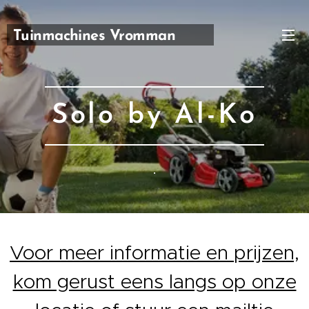
Tuinmachines Vromman
Carl
Solo by Al-Ko
.
Voor meer informatie en prijzen,
kom gerust eens langs op onze