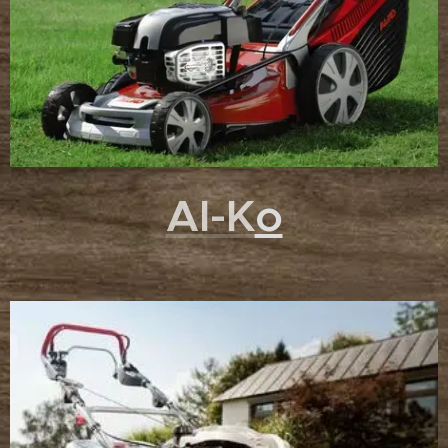
Al-K
o