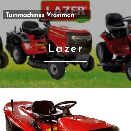
Tuinmachines Vromman
Carl
Lazer
.