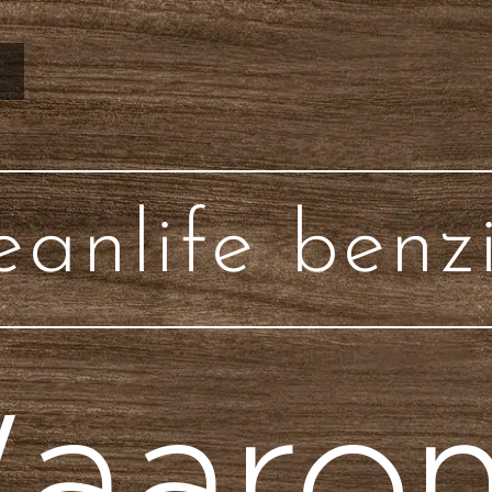
eanlife benz
aaro