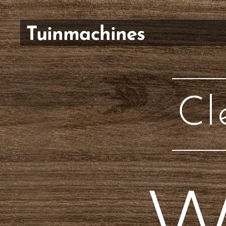
Tuinmachines
Vromman
Carl
Cl
W