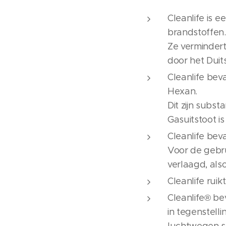
Cleanlife is 
brandstoffen.
Ze vermindert
door het Duits
Cleanlife bev
Hexan.
Dit zijn subst
Gasuitstoot i
Cleanlife bev
Voor de gebru
verlaagd, al
Cleanlife ruik
Cleanlife® be
in tegenstell