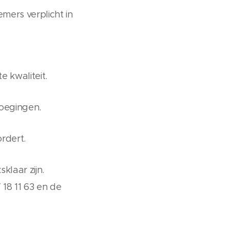
emers verplicht in
 kwaliteit.
oegingen.
rdert.
klaar zijn.
 18 11 63 en de