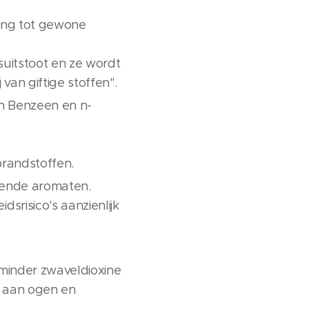
ling tot gewone
suitstoot en ze wordt
van giftige stoffen".
en Benzeen en n-
brandstoffen.
mende aromaten.
risico's aanzienlijk
minder zwaveldioxine
s aan ogen en