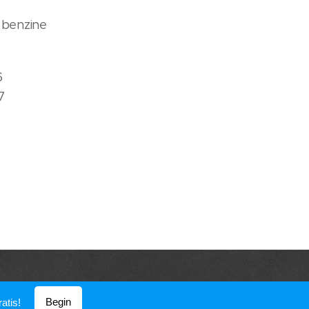
zine
2 85
01 4,6
13 37,7
Begin
atis!