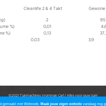
e 2 & 4 Takt Gewone ben
gehalte (mg/kg) 
ehalte (volume %) 0,
ingen (volume %) 0,
(volume %) 0,03 3,9
©2021 Tuinmachines Vromman Carl / Alles voor jouw tuin!
Mogelijk gemaakt door
Webnode
rd gemaakt met Webnode.
Maak jouw eigen website
vandaag nog gr