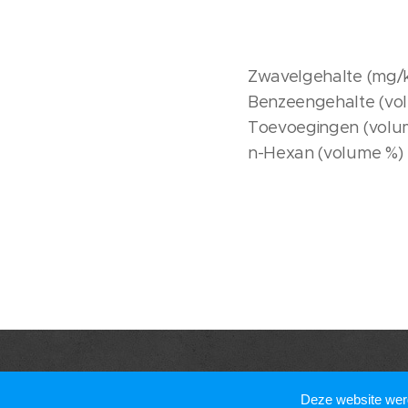
Cleanlif
Zwavel
Benzeeng
Toevoeg
n-Hexan 
Deze website we