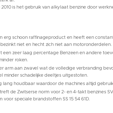
erk af.
ri 2010 is het gebruik van alkylaat benzine door werkn
een erg schoon raffinageproduct en heeft een constante
bezinkt niet en hecht zich niet aan motoronderdelen.
eft een zeer laag percentage Benzeen en andere toev
minder roken.
zeer arm aan zwavel wat de volledige verbranding bevo
l minder schadelijke deeltjes uitgestoten.
erg lang houdbaar waardoor de machines altijd gebruiks
rtreft de Zwitserse norm voor 2- en 4-takt benzines SV
voor speciale brandstoffen SS 15 54 61D.